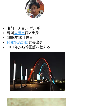
​名前：ヂョン ボンギ
韓国
大田市
西区出身
1993年10月来日
陸軍第32師団
兵長出身
2011年から韓国語を教える