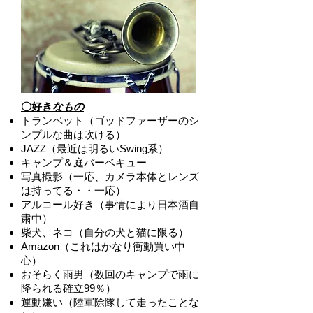
〇好き
なもの
トランペット（ゴッドファーザーのシ
ンプルな曲は吹ける）
JAZZ（最近は明るいSwing系）
キャンプ＆庭バーベキュー
写真撮影（一応、カメラ本体とレンズ
は持ってる・・一応）
アルコール好き（事情により日本酒自
粛中）
柴犬、ネコ（自分の犬と猫に限る）
Amazon（これはかなり衝動買い中
心）
おそらく雨男（数回のキャンプで雨に
降られる確立99％）
運動嫌い（陸軍除隊して走ったことな