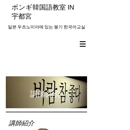
ボンギ韓国語教室 IN
宇都宮
일본 우츠노미야에 있는 봉기 한국어교실
講師紹介
講師紹介